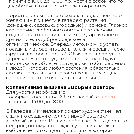
- прийти с 16:00 до 18:00, принести с собой что-то
для обмена и взять то, что вам понравится.
Перед началом летнего сезона предлагаем всех
желающим принести в галерею растения
(домашние, садовые, огородные) и семена. Главное
настроение свободного обмена растениями –
поделиться хорошим и принять в дар нужное от
других, то есть добрососедское и
оптимистическое. Впереди лето, можно успеть
посадить и вырастить цветы, злаки и овощи. Насчет
фруктов вопрос спорный! Обычно они растут на
деревьях. Все сотрудники галереи тоже будут
участвовать в обмене. Сотрудники любят растения
и людей, которые любят растения, обязательно
сажают травы и цветы около входа, так что для
галереи это тоже очень важная акция!
Коллективная вышивка «Добрый доктор»
Для участия необходимо:
- оформить бесплатный билет на сайте
mos.ru
- прийти с 14:00 до 18:00
В Галерее Измайлово пройдет художественная
акция по созданию коллективной вышивки
«Добрый доктор». Вышивка обещает быть довольно
пестрой, потому что каждый участник сможет
выбрать не только цвет, но и стиль, в котором