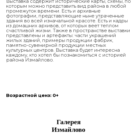
Выставка содержит исторические карты, схемы, по
которым можно представить вид района в любой
#IzmArtFactory
промежуток времени. Есть и архивные
фотографии, представляющие ныне утраченные
здания во всей изначальной красоте. Есть и кадры
© 2017-2026 Выставочные залы Москвы
из домашних архивов, от которых веет теплом
Использование материалов разрешено только с
предварительного согласия правообладателей.
счастливой жизни. Также в пространстве выставки
Все права на изображения и тексты принадлежат
их авторам.
представлены и артефакты: части украшений
жилых зданий, примеры продукции фабрик,
памятно-сувенирной продукции местных
16+
культурных центров. Выставка будет интересна
каждому, кто хотел бы познакомиться с историей
© 2017-2026 Выставочные залы Москвы
Сайт может содержать контент, не
района Измайлово.
предназначенный для лиц младше 16 лет.
Возрастной ценз: 0+
Галерея
Измайлово