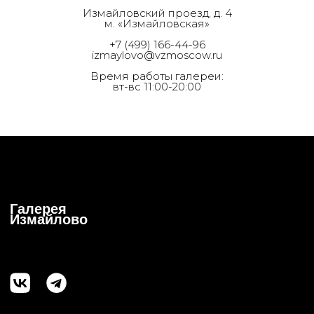
Измайловский проезд, д. 4
м. «Измайловская»
+7 (499) 166-44-96
izmaylovo@vzmoscow.ru
Время работы галереи:
вт-вс 11:00-20:00