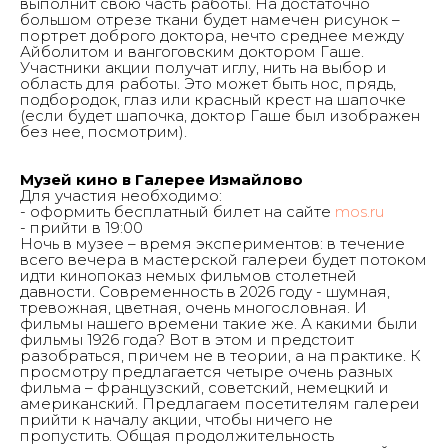
выполнит свою часть работы. На достаточно
большом отрезе ткани будет намечен рисунок –
портрет доброго доктора, нечто среднее между
Айболитом и вангоговским доктором Гаше.
Участники акции получат иглу, нить на выбор и
область для работы. Это может быть нос, прядь,
подбородок, глаз или красный крест на шапочке
(если будет шапочка, доктор Гаше был изображен
без нее, посмотрим).
Музей кино в Галерее Измайлово
Для участия необходимо:
- оформить бесплатный билет на сайте
mos.ru
- прийти в 19:00
Ночь в музее – время экспериментов: в течение
всего вечера в мастерской галереи будет потоком
идти кинопоказ немых фильмов столетней
давности. Современность в 2026 году - шумная,
тревожная, цветная, очень многословная. И
фильмы нашего времени такие же. А какими были
фильмы 1926 года? Вот в этом и предстоит
разобраться, причем не в теории, а на практике. К
просмотру предлагается четыре очень разных
фильма – французский, советский, немецкий и
американский. Предлагаем посетителям галереи
прийти к началу акции, чтобы ничего не
пропустить. Общая продолжительность