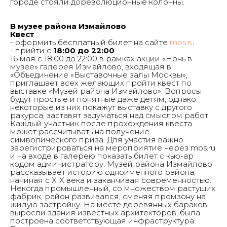
городе стояли дореволюционные колонны.
В музее района Измайлово
Квест
- оформить бесплатный билет на сайте
mos.ru
- прийти с
18:00 до 22:00
16 мая с 18:00 до 22:00 в рамках акции «Ночь в
музее» галерея Измайлово, входящая в
«Объединение «Выставочные залы Москвы»,
приглашает всех желающих пройти квест по
выставке «Музей района Измайлово». Вопросы
будут простые и понятные даже детям, однако
некоторые из них покажут выставку с другого
Галерея
Измайлово
ракурса, заставят задуматься над смыслом работ.
Каждый участник после прохождения квеста
может рассчитывать на получение
символического приза. Для участия важно
зарегистрироваться на мероприятие через mos.ru
и на входе в галерею показать билет с кью-ар
кодом администратору. Музей района Измайлово
Главная
рассказывает историю одноименного района,
О нас
Выставки & события
начиная с XIX века и заканчивая современностью.
Студии
Некогда промышленный, со множеством растущих
Новости
фабрик, район развивался, сменяя промзону на
СМИ о нас
жилую застройку. На месте деревянных бараков
Заявка на проект
выросли здания известных архитекторов, была
Контакты
построена соответствующая инфраструктура.
Online