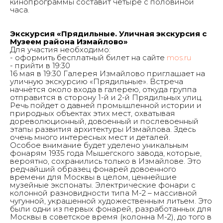
кинопрограммы составит четыре с половиной
часа.
Экскурсия «Прядильные. Уличная экскурсия с
Музеем района Измайлово»
Для участия необходимо:
- оформить бесплатный билет на сайте
mos.ru
- прийти в 19:30
16 мая в 19:30 Галерея Измайлово приглашает на
уличную экскурсию «Прядильные». Встреча
начнётся около входа в галерею, откуда группа
отправится в сторону 1-й и 2-й Прядильных улиц.
Речь пойдет о давней промышленной истории и
природных объектах этих мест, охватывая
дореволюционный, довоенный и послевоенный
этапы развития архитектуры Измайлова. Здесь
очень много интересных мест и деталей.
Особое внимание будет уделено уникальным
фонарям 1935 года Мышегского завода, которые,
вероятно, сохранились только в Измайлове. Это
редчайший образец фонарей довоенного
времени для Москвы в целом, ценнейшие
музейные экспонаты. Электрические фонари с
колонной разновидности типа М-2 – массивной
чугунной, украшенной художественным литьем. Это
были одни из первых фонарей, разработанных для
Москвы в советское время (колонна М-2), до того в