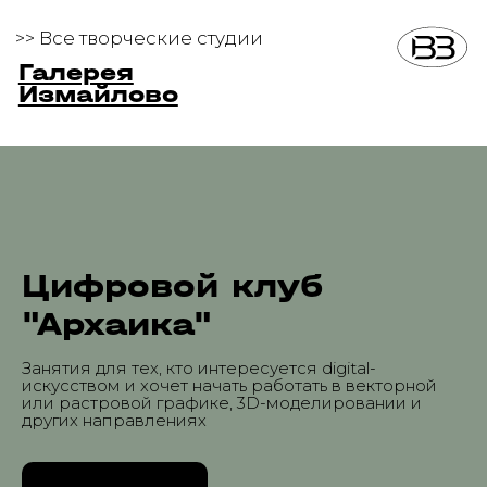
>> Все творческие студии
Галерея
Измайлово
Цифровой клуб
"Архаика"
Занятия для тех, кто интересуется digital-
искусством и хочет начать работать в векторной
или растровой графике, 3D-моделировании и
других направлениях