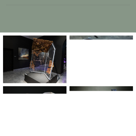
Галерея
Измайлово
Главная
О нас
Выставки & события
Студии
Новости
СМИ о нас
Заявка на проект
Контакты