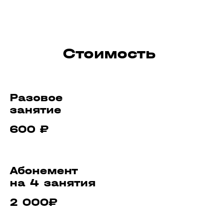
Online
#IzmArtFactory
© 2017-2026 Выставочные залы Москвы
Использование материалов разрешено только с
Стоимость
предварительного согласия правообладателей.
Все права на изображения и тексты принадлежат
их авторам.
16+
© 2017-2026 Выставочные залы Москвы
Разовое
Сайт может содержать контент, не
предназначенный для лиц младше 16 лет.
занятие
600 ₽
Абонемент
на 4 занятия
2 000₽